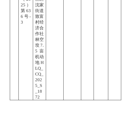
25）
沈家
第63
街道
6号-
致富
3
村经
济合
作社
林空
坟7.
5亩
机动
地H
LQ_
CQ_
202
5_S
_18
72