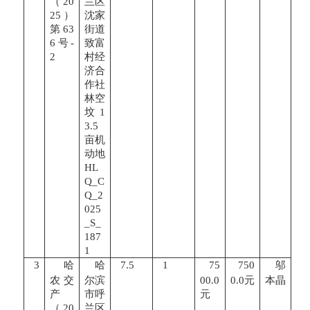
（20
兰区
25）
沈家
第63
街道
6号-
致富
2
村经
济合
作社
林空
坟1
3.5
亩机
动地
HL
Q_C
Q_2
025
_S_
187
1
3
哈
哈
7.5
1
75
750
邬
农交
尔滨
00.0
0.0元
本晶
产
市呼
元
（20
兰区