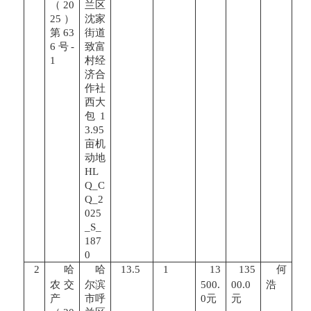
（20
兰区
25）
沈家
第63
街道
6号-
致富
1
村经
济合
作社
西大
包1
3.95
亩机
动地
HL
Q_C
Q_2
025
_S_
187
0
2
哈
哈
13.5
1
13
135
何
农交
尔滨
500.
00.0
浩
产
市呼
0元
元