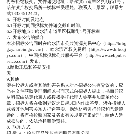
将被拒绝接受。文件递交地址：哈尔滨市道里区抚顺街1号，
哈尔滨产权交易所一楼标书受理处。联系人：景双，联系方
式18324512423。
6. 开标时间及地点
6.1开标时间同投标文件递交截止时间。
6.2开标地点：哈尔滨市道里区抚顺街1号开标室
7. 发布公告的媒介
本次招标公告同时在哈尔滨市公共资源交易中心（https://hrbg
gzy.harbin.gov.cn/）、哈尔滨产权交易所（https://www.hrbcqj
ys.com）、中国招标投标公共服务平台（http://www.cebpubse
rvice.com）发布。
8.踏勘现场和答疑安排
无
9.其他
潜在投标人或者其他利害关系人对本招标公告有异议的，应
当在文件获取受理期间以书面形式向招标人提出，书面异议
材料应由法定代表人或授权委托代理人签字并加盖单位公
章，招标人将在收到异议之日起3日内作出答复。潜在投标人
或者其他利害关系人捏造事实、伪造材料进行异议和恶意缠
诉的，将严格按照国家及省市有关规定严肃处理，给他人造
成损失的，依法承担赔偿责任。
8. 联系方式
招 标 人：哈尔滨马迭尔集团股份有限公司