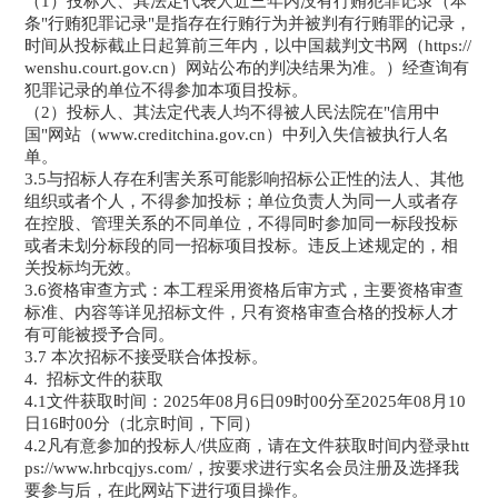
（1）投标人、其法定代表人近三年内没有行贿犯罪记录（本
条"行贿犯罪记录"是指存在行贿行为并被判有行贿罪的记录，
时间从投标截止日起算前三年内，以中国裁判文书网（https://
wenshu.court.gov.cn）网站公布的判决结果为准。）经查询有
犯罪记录的单位不得参加本项目投标。
（2）投标人、其法定代表人均不得被人民法院在"信用中
国"网站（www.creditchina.gov.cn）中列入失信被执行人名
单。
3.5与招标人存在利害关系可能影响招标公正性的法人、其他
组织或者个人，不得参加投标；单位负责人为同一人或者存
在控股、管理关系的不同单位，不得同时参加同一标段投标
或者未划分标段的同一招标项目投标。违反上述规定的，相
关投标均无效。
3.6资格审查方式：本工程采用资格后审方式，主要资格审查
标准、内容等详见招标文件，只有资格审查合格的投标人才
有可能被授予合同。
3.7 本次招标不接受联合体投标。
4. 招标文件的获取
4.1文件获取时间：2025年08月6日09时00分至2025年08月10
日16时00分（北京时间，下同）
4.2凡有意参加的投标人/供应商，请在文件获取时间内登录htt
ps://www.hrbcqjys.com/，按要求进行实名会员注册及选择我
要参与后，在此网站下进行项目操作。