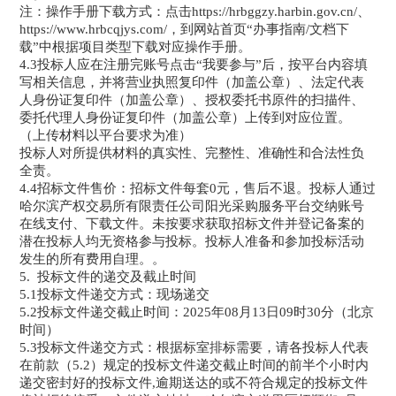
注：操作手册下载方式：点击https://hrbggzy.harbin.gov.cn/、
https://www.hrbcqjys.com/，到网站首页“办事指南/文档下
载”中根据项目类型下载对应操作手册。
4.3投标人应在注册完账号点击“我要参与”后，按平台内容填
写相关信息，并将营业执照复印件（加盖公章）、法定代表
人身份证复印件（加盖公章）、授权委托书原件的扫描件、
委托代理人身份证复印件（加盖公章）上传到对应位置。
（上传材料以平台要求为准）
投标人对所提供材料的真实性、完整性、准确性和合法性负
全责。
4.4招标文件售价：招标文件每套0元，售后不退。投标人通过
哈尔滨产权交易所有限责任公司阳光采购服务平台交纳账号
在线支付、下载文件。未按要求获取招标文件并登记备案的
潜在投标人均无资格参与投标。投标人准备和参加投标活动
发生的所有费用自理。。
5. 投标文件的递交及截止时间
5.1投标文件递交方式：现场递交
5.2投标文件递交截止时间：2025年08月13日09时30分（北京
时间）
5.3投标文件递交方式：根据标室排标需要，请各投标人代表
在前款（5.2）规定的投标文件递交截止时间的前半个小时内
递交密封好的投标文件,逾期送达的或不符合规定的投标文件