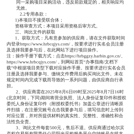
同一采购项目采购活动，
违反前款规定的，相关
响应
均
无效
。
2.2专用条款
：
1)
本项目不接受联合体；
资格审查方式：本项目采用资格后审方式
。
三、询比文件
的获取
1、获取方式：凡有意参加的
供应商
，
请在文件获取时间
内登录
https://www.hrbcqjys.com/，按要求进行实名会员注册
及选择我要参与后，在此网站下进行项目操作。
注：操作手册下载方式：点击
https://hrbggzy.harbin.gov.cn/、
https://www.hrbcqjys.com/，到网站首页“办事指南/文档下
载”中根据项目类型下载对应操作手册。
按要求进行实名会员
注册及选择我要参与、缴纳文件费用后购买
询比文件
。未在
规定时间内完成下载而导致的一系列问题，由
供应商
自行承
担。
2、
供应商
需在
202
5
年
8
月
6
日
09
时至
202
5
年
8
月
7
日
16时
(北京时间，下同)期间将营业执照、法人身份证复印件和授权
委托人身份证复印件（附授权委托书）加盖公章进行清晰原
件扫描，在注册完账号点击我要参与后，填写信息时上传到
对应位置，并对所提供材料的真实性、完整性、准确性和合
法性负全责。
3、
询比文件
每套
500元，售后不退。
供应商
通过
哈尔滨
产权交易所有限责任公司阳光采购服务平台交纳账号在线支