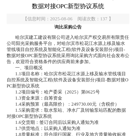
数据对接OPC新型协议系统
【信息时间：2025-08-06 阅读次数：
137
】
询比采购公告
哈尔滨建工建设有限公司进入哈尔滨产权交易所有限责任
公司阳光采购服务平台，对
哈尔滨市松花江水源上移及输水
管线项目自控系统及智能化工程
(软件及设备安装部分)项目
-
数据对接OPC新型协议系统
采用询比采购方式面向社会发布公
告，欢迎符合资格条件的供应商前来参加。
一、项目概况
1.1项目名称：
哈尔滨市松花江水源上移及输水管线项目
自控系统及智能化工程
(软件及设备安装部分)项目
-数据对接O
PC新型协议系统
1.2项目编号：哈产委采（2025）第
0625
号
1.3资金来源：
自筹资金
1.4采购预算（最高限价）：
249730.00
元（含税价）
1.5采购需求：取水泵站、净水厂及转输泵站匹配的数据
对接OPC新型协议系统
1.
6交货期：签订合同后以采购人通知为准
1.
7供货地点
：
以采购人通知为准
1.8质量标准：符合现行国家、行业及地方质量验收标准