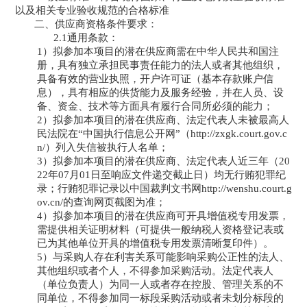
以及相关专业验收规范的合格标准
二、供应商资格条件要求：
2.1通用条款：
1）
拟参加本项目的潜在供应商需在中华人民共和国注
册，具有独立承担民事责任能力的法人或者其他组织，
具备有效的营业执照，开户许可证（基本存款账户信
息），具有相应的供货能力及服务经验，并在人员、设
备、资金、技术等方面具有履行合同所必须的能力；
2）
拟参加本项目的潜在供应商、法定代表人未被最高人
民法院在
“中国执行信息公开网”（http://zxgk.court.gov.c
n/）列入失信被执行人名单
；
3）
拟参加本项目的潜在供应商、法定代表人近三年（
20
22年0
7
月
01日至响应文件递交截止日）均无行贿犯罪纪
录；行贿犯罪记录以中国裁判文书网http://wenshu.court.g
ov.cn/的查询网页截图为准
；
4）
拟参加本项目的潜在供应商可开具增值税专用发票，
需提供相关证明材料（可提供一般纳税人资格登记表或
已为其他单位开具的增值税专用发票清晰复印件）。
5）
与采购人存在利害关系可能影响采购公正性的法人、
其他组织或者个人，不得参加采购活动。法定代表人
（单位负责人）为同一人或者存在控股、管理关系的不
同单位，不得参加同一标段采购活动或者未划分标段的