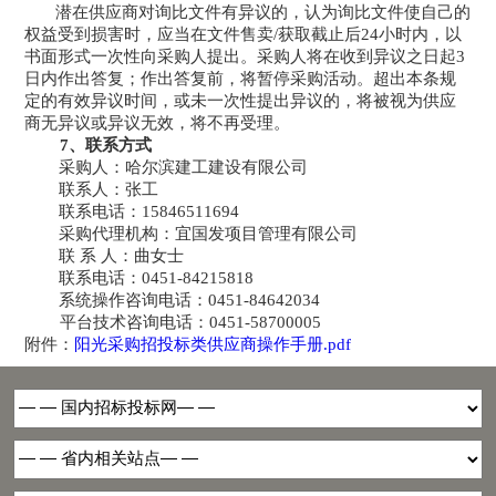
潜在
供应商对
询比文件
有异议的，
认为
询比文件
使自己的
权益受到损害时，应当在文件售卖
/获取截止后24小时内，以
书面形式一次性向采购人提出。采购人将在收到异议之日起3
日内作出答复；作出答复前，将暂停采购活动。超出本条规
定的有效异议时间，或未一次性提出异议的，将被视为供应
商无异议或异议无效，将不再受理。
7、联系方式
采购人：哈尔滨建工建设有限公司
联系人：
张工
联系电话：
15846511694
采购代理机构：
宜国发项目管理有限公司
联
系
人：
曲女士
联系电话：
0451-84215818
系统操作咨询电话：
0451-84642034
平台技术咨询电话：
0451-58700005
附件：
阳光采购招投标类供应商操作手册.pdf