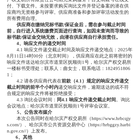
付、下载文件
。未按要求购买
询比文件
并登记备案的潜在
供
应商
均无资格参与评审。
供应商
准备和参加评审活动发生的
所有费用自理。
供应商在缴纳完标书款
/保证金后，需在参与截止时间
前，自行进入系统缴费页面进行查询，如因未查询而导致的
标书款/保证金交纳无效，由潜在供应商自行承担责任。
4、响应文件的递交时间
4.1 响应文件递交截止时间及响应文件递交地点：
202
5
年
8
月
11
日
14
时
00
分（北京时间），
供应商
应在此之前将密封的
响应文件送达
哈尔滨市道里区抚顺街
1号，哈尔滨产权交易所
一楼标书受理处
；联系人：
曲女士
，联系电话：
1824951806
1
；
4.2 请各
供应商
代表在
前
款（
4.1）规定的响应文件递交
截止时间的前半个小时内
递交响应文件，逾期送达的或不符
合规定的响应文件将被拒绝接受；
4.3
询比会议
时间：
同
4.1 响应文件递交截止时间
。
询比
会议
地点：
哈尔滨市道里区抚顺街
1号评审会议室
。
5、公告发布媒介
本次公告同时在哈尔滨产权交易所（
https://www.hrbcqjy
s.com/）、哈尔滨市公共资源交易中心（https://hrbggzy.harbi
n.gov.cn//）上发布。
6、其他