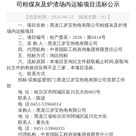
司粉煤灰及炉渣场内运输项目流标公示
【信息时间：2026-06-12 阅读次数：
93
】
一、项目名称：黑龙江岁宝热电有限公司粉煤灰及炉渣
场内运输项目
二、项目编号：哈产委采﹝
2026﹞第0414号
三、采
购
人：黑龙江岁宝热电有限公司
四、代理机构：中资国际工程咨询集团有限责任公司
五、招标方式：询比招标
六、流标原因：本项目至询比文件获取截止时间
,获取询
比文件的有效供应商不足三家，本项目流标。
七、联系方式
招标
/采购监督部门:黑龙江岁宝热电有限公司党群工作
部
地
址：哈尔滨市阿城区延川北大街
805号
联系人：陈波
电
话
:0451-53966014
采购人：黑龙江岁宝热电有限公司
地
址：黑龙江省哈尔滨市阿城区延川北大街
联系人：董先生
电
话：
0451-53966033
代理机构：中资国际工程咨询集团有限责任公司