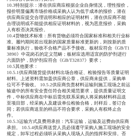
10.3特别提示：潜在供应商应根据企业自身情况，理性报价，
报价明显偏离市场价格或采购人认为低于成本的报价，潜在
供应商应提交合理说明和相应的证明材料，潜在供应商不能
合理说明或不能提供相应证明材料的，视为恶意报价，采购
人有权否决其报价。
10.4货物技术标准：所有货物必须符合国家标准和相关行业标
准。履约期间若出现新的国家质量标准更新的，则按新的质
量标准执行，验收不合格产品不予接收。板材应符合《GB/T1
3890》中花岗石的定义范畴；板材应选用适宜的防护剂进行
六面防护，防护剂应符合《GB/T32837》要求；
10.5其他要求：
10.5.1供应商随货提供材料出场合格证、检验报告等质量证明
材料。上述资料需加盖供应商公章，供应商未提供，采购单
位可不予验收。 10.5.2供应商负责材料运输到施工现场之前运
输途中的所有安全责任符合相关规范要求，提供质量证明文
件，中标供应商在中标后需先联系采购人将采购材料样品送
至项目部，经采购人及建设单位检验合格，封样后，签订合
同；若供应商送至的样品不符合要求，采购人有权终止合
作。
10.5.3运输方式及费用承担：汽车运输，运输及运费由供应商
承担。 10.5.4供应商送货人员必须遵守采购人施工现场的安全
规定，卸车过程必须听从采购人现场人员的指挥和安排。否