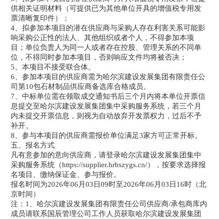
供相关证明材料（可提供已为其他单位开具的增值税专用发
票清晰复印件）；
4、拟参加本项目的潜在供应商与采购人存在利害关系可能影
响采购公正性的法人、其他组织或者个人，不得参加本项
目；单位负责人为同一人或者存在控股、管理关系的不同单
位，不得同时参加本项目，否则响应文件均将被否决；
5、本项目不接受联合体。
6、参加本项目的供应商需为哈尔滨建设发展集团有限责任公
司第10包石材制品供应商备选库合格成员。
7、中标单位需在领取成交通知书后三个月内将本单位开票信
息提交至哈尔滨建设发展集团集中采购服务系统，若三个月
内未提交开票信息，则视为自动放弃开发票权力，过后不予
补开。
8、参与本项目的供应商需报价单位满足3家方可正常开标。
五、报名方式
凡有意参加的意向供应商，请登录哈尔滨建设发展集团集中
采购服务系统（https://supplier.hrbszygs.cn/），按要求选择报
名项目、缴纳保证金、参与报价。
报名时间为2026年06月03日09时至2026年06月03日16时（北
京时间）
注：1、哈尔滨建设发展集团有限责任公司供应商/承包商库内
成员请联系国辰管理公司工作人员获取哈尔滨建设发展集团