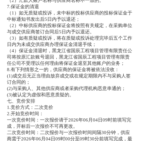
（2）汇款人账户名称与供应商名称不一致的。
7.保证金的清退
（1）如无质疑或投诉，未中标的投标供应商的投标保证金于
中标通知书发出后5日内予以退还；
（2）中标供应商的投标保证金将按照有关规定，在采购单位
与成交供应商签订合同后5日内予以退还。
（3）如有质疑或投诉，将在质疑或投诉处理完毕后五个工作
日内为未成交供应商办理保证金清退手续；
（4）保证金清退时，黑龙江省国辰工程项目管理有限责任公
司将按原汇款账号退回，黑龙江省国辰工程项目管理有限责
任公司不受理以任何理由将保证金退至其他账户的业务；
8.有下列情形之一的，供应商的保证金将被依法没收：
(1)成交后无正当理由放弃成交或在规定期限内不与采购人签
订合同的；
(2)与采购人、其他供应商或者采购代理机构恶意串通的；
(3)被认定为虚假和恶意质疑的。
七、竞价安排
1.竞价方式：二次竞价
2.开始竞价时间：
一次竞价时间：一次报价请于2026年06月04日09时前填写完
成，开标后一次报价不可再更改。
二次竞价时间：二次报价与一次报价时间间隔30分钟，供应
商需于2026年06月04日09时00分至09时30分前填写完成，最