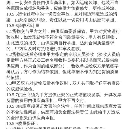
则，一切安全责任由供应商承担。如因运输装卸、包装不当
等原因造成损坏和丢失，应由供方负责修复、更换或补缺。
10.5.5运输过程中的一切安全事故，且对周边环境造成的污
染，由此引起的纠纷、责任以及一切费用均由供应商承担。
10.5.6验收和计量
6.1货物交与甲方之前，由供应商妥善保管。甲方对货物进行
验收时，如发现货物不符合合同质量要求，甲方有权拒收，
由此造成的损失，由供应商自行承担。达到合同质量要求
的，甲方应及时对货物进行卸车及签收。
6.2货物进场后必须由甲方指定的专职人员验收（验收人员确
定后甲方将正式员工姓名和收料员委托书以书面形式提供给
供应商，作为合同的组成部分），验收单据经双方亲笔签字
确认后，方可作为结算依据。但此单据不作为判定货物质量
的依据。
6.3甲乙双方对货物质量有争议时，双方共同取样送至有资质
的权威试验检。
10.5.7供应商须为甲方提供正规的正式增值税发票。开具发票
所需的费用由供应商承担，甲方不再支付。
10.5.8供应商须保证发票的合法性，任何时间出现供应商发票
的不合法性问题，供应商须负全部法律责任,由此给甲方造成
的全部损失由供应商承担。
10.5.9质量保证：