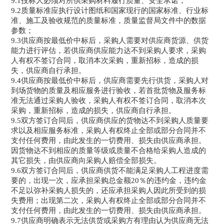
9.1投标人必须对所供采购材料履行质量、安全承诺；
9.2质量标准应执行设计图纸和国家现行的国家标准、行业标
准、施工及验收规范的质量标准，质量监督局文件中的数据
参数；
9.3供应商按最低价中标后，采购人需要对供应商货源、供货
能力进行评估，若供应商供应能力达不到采购人要求，采购
人有权不签订合同，取消本次采购，重新招标，造成的损
失，供应商自行承担。
9.4供应商按最低价中标后，供应商需要先行供货，采购人对
到场货物的质量及相应服务进行验收，若首批货物及服务标
准无法通过采购人验收，采购人有权不签订合同，取消本次
采购，重新招标，造成的损失，供应商自行承担。
9.5双方签订合同后，供应商供应的货物达不到采购人质量要
求以及相应服务标准，采购人有权终止全部或部分合同并不
支付任何费用，由此发生的一切费用、损失由供应商承担。
因货物达不到相应的质量等级或质量不合格给采购人造成的
其它损失，由供应商向采购人赔偿全部损失。
9.6双方签订合同后，供应商供货不能满足采购人工程进度需
要的，出现一次，应承担采购总金额20％的违约金，违约金
不足以弥补采购人损失的，还应承担采购人因此所受到的损
失费用；出现第二次，采购人有权终止全部或部分合同并不
支付任何费用，由此发生的一切费用、损失由供应商承担。
9.7供应商明确表示无法供货或采购方有理由认为供应商无法