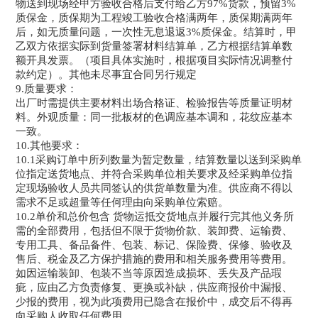
物送到现场经甲方验收合格后支付给乙方97%货款，预留3%
质保金，质保期为工程竣工验收合格满两年，质保期满两年
后，如无质量问题，一次性无息退返3%质保金。结算时，甲
乙双方依据实际到货量签署材料结算单，乙方根据结算单数
额开具发票。（项目具体实施时，根据项目实际情况调整付
款约定）。其他未尽事宜合同另行规定
9.质量要求：
出厂时需提供主要材料出场合格证、检验报告等质量证明材
料。外观质量：同一批板材的色调应基本调和，花纹应基本
一致。
10.其他要求：
10.1采购订单中所列数量为暂定数量，结算数量以送到采购单
位指定送货地点、并符合采购单位相关要求及经采购单位指
定现场验收人员共同签认的供货单数量为准。供应商不得以
需求不足或超量等任何理由向采购单位索赔。
10.2单价和总价包含 货物运抵交货地点并履行完其他义务所
需的全部费用，包括但不限于货物价款、装卸费、运输费、
专用工具、备品备件、包装、标记、保险费、保修、验收及
售后、税金及乙方保护措施的费用和相关服务费用等费用。
如因运输装卸、包装不当等原因造成损坏、丢失及产品瑕
疵，应由乙方负责修复、更换或补缺，供应商报价中漏报、
少报的费用，视为此项费用已隐含在报价中，成交后不得再
向采购人收取任何费用。