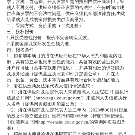
票，含税，含运费。开具发票所需的费用由供应商承担，采
购人不再支付。供应商须保证发票的合法性，任何时间出现
供应商发票的不合法性问题，供应商须负全部法律责任,由此
给采购人造成的全部损失由供应商承担。
二、采购方式：竞价采购（二次竞价）
三、投标报价：
1.只接受整包报价，报价不完全响应无效。
2.采购金额以实际发生金额为准。
四、报名条件
1、拟参加本项目的潜在供应商应在中华人民共和国境内注
册，具有独立承担民事责任的能力，具备有效的营业执照，
开户许可证（基本存款账户信息），并具有相应的供货能力
及服务经验（提供营业执照复印件并加盖公章），并在人
员、设备、资金、技术等方面具有履行合同所必须的能力。
2、潜在供应商及法定代表人信用情况查询：
（1）潜在供应商及法定代表人未被最高人民法院在"中国执行
信息公开网"（http://zxgk.court.gov.cn/）未被列入失信被执行
人名单（提供网页截图并加盖公章）；
（2）潜在供应商及法定代表人近三年内（2023年06月01日至
响应文件递交截止日）没有行贿犯罪记录（行贿犯罪记录以
中国裁判文书网http://wenshu.court.gov.cn/的查询网页截图为
准）；
3、拟参加本项目的潜在供应商可开具增值税专用发票，需提