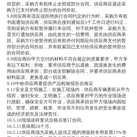
供货的，采购方有权终止全部或部分合同。供应商应退还采
购方已支付的终止部分的合同价款。
9.8供应商有违反或拒绝执行合同约定的行为时，采购方有权
书面通知供应商，供应商在接到通知后5个工作日进行纠正，
否则采购方有权暂停履行本合同。对于此种暂停，采购方无
需另行通知供应商，由此发生的一切费用、损失由供应商承
担。采购方行使暂停权后有权停付到期应向供应商支付的暂
停部分的合同价款，并有权索回已支付给供应商的暂停部分
的合同价款。
9.9供应商向甲方交付的材料不符合规定的质量要求，甲方享
有以下权利：拒收，要求供应商予以退换，因退换发生的费
用由供应商承担；部分或全部解除合同，并要求供应商承担
材料延误、更换造成一切后果。
9.10中标供应商要提供产品检验报告合格证
9.11安全及文明施工：在施工现场内，供应商车辆要听从甲方
指挥，做到安全、文明施工，供应商要对甲方的作业现场进
行踏勘，确保安全方可作业，供应商承担在甲方现场内因组
织、管理、踏察、检查、作业等不到位而发生的安全事故造
成的经济损失及法律责任。
10.5.10现场送样复试合格后签订合同。
10.5.11质保期24个月。
10.5.12供应商须为采购人提供正规的增值税专用发票13%专