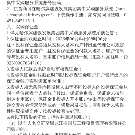
集中采购服务系统账号密码。
2、供货商可在哈尔滨建设发展集团集中采购服务系统（http
s://supplier.hrbszygs.cn/）下载操作手册，如有疑问可致电：0
451-84511511
六、采购保证金
1.详见哈尔滨建设发展集团集中采购服务系统采购公告；
2.保证金到账截止时间：2026年06月04日08时00分
注：投标保证金必须从投标人基本账户转出至代理公司规定
的保证金专用账户，且投标保证金的付款人名称、账户信息
等与投标人名称、基本账户信息必须一致（汇款时须注明：[2
025]0007054716）
3.投标人汇款后系统自动审核保证金；
4.投标保证金到账截止时间以投标保证金账户开户银行出具的
保证金账户实时进账单为准；
5.投标人须无条件承担投标人由于不同投标人的投标保证金从
同一单位或者个人的账户转出、保证金退票、保证金未按时
到达专用账户、保证金非投标人基本账户转出等投标保证金
递交无效的情形所造成的一切后果及损失，否则视为未实质
性响应招标文件，按投标被否决处理。
6.有以下情形的汇款，拒收并回退原账户：
（1）以个人名义汇至黑龙江省国辰工程项目管理有限责任公
司账户的；