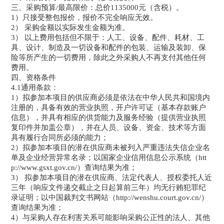
三、采购预算/最高限价：总价1135000元（含税）。
1）只接受整包报价，报价不完全响应无效。
2） 采购金额以实际发生金额为准。
3） 以上费用包括但不限于：人工、设备、配件、耗材、工
具、设计、制造及一切设备和配件的包装、运输及装卸、保
险等所产生的一切费用，除此之外采购人不再支付其他任何
费用。
四、资格条件
4.1通用条款：
1）拟参加本项目的供应商必须是依法在中华人民共和国境内
注册的，具备有效的营业执照，开户许可证（基本存款账户
信息），并具有相应的供货能力及服务经验（提供营业执照
复印件并加盖公章），并在人员、设备、资金、技术等方面
具有履行合同所必须的能力；
2）拟参加本项目的潜在供应商未被列入严重违法失信企业名
单及企业经营异常名录；以国家企业信用信息公示系统（htt
p://www.gsxt.gov.cn/）查询结果为准；
3） 拟参加本项目的潜在供应商、法定代表人、授权委托人近
三年（响应文件递交截止之日起算前三年）均无行贿犯罪纪
录证明；以中国裁判文书网站（http://wenshu.court.gov.cn/）
查询结果为准；
4）与采购人存在利害关系可能影响采购公正性的法人、其他