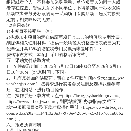
组织或者个人，不得参加采购活动。单位负责人为同一人或
者存在控股、管理关系的不同单位，不得参加同一标段采购
活动或者未划分标段的同一采购项目采购活动；违反前款规
定的，相关响应均无效。
4.2专用条款：
1)本项目不接受联合体；
2)拟参加本项目的潜在供应商须开具13%的增值税专用发票，
须提供相关证明材料（提供一般纳税人资格登记表或已为其
他单位开具13%的增值税专用发票清晰复印件）；
资格审查方式：本项目采用资格后审方式。
五、采购文件获取方式
1、文件获取时间：2026年6月12日16时00分至2026年6月15
日16时00分（北京时间，下同）
2、凡有意参加的供应商，请在文件获取时间内登录https://ww
w.hrbcqjys.com/，按要求进行实名会员注册及选择我要参与
后，在此网站下进行项目操作。
注：操作手册下载方式：点击https://hrbggzy.harbin.gov.cn/、
https://www.hrbcqjys.com/，到网站首页“办事指南/文档下
载”中根据项目类型下载对应操作手册（https://www.hrbcqjys.
com/wdxz/20241114/ff028a97-973e-4205-84c5-3157c61a8062.
html）。
六、报名所需材料
1.营业执照复印件