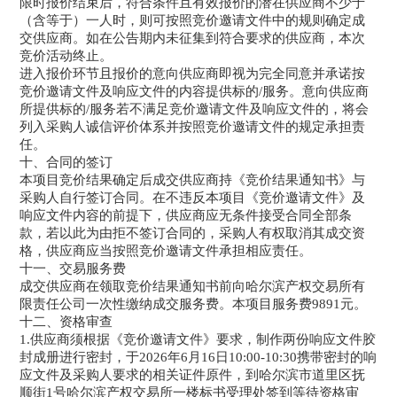
限时报价结束后，符合条件且有效报价的潜在供应商不少于
（含等于）一人时，则可按照竞价邀请文件中的规则确定成
交供应商。如在公告期内未征集到符合要求的供应商，本次
竞价活动终止。
进入报价环节且报价的意向供应商即视为完全同意并承诺按
竞价邀请文件及响应文件的内容提供标的/服务。意向供应商
所提供标的/服务若不满足竞价邀请文件及响应文件的，将会
列入采购人诚信评价体系并按照竞价邀请文件的规定承担责
任。
十、合同的签订
本项目竞价结果确定后成交供应商持《竞价结果通知书》与
采购人自行签订合同。在不违反本项目《竞价邀请文件》及
响应文件内容的前提下，供应商应无条件接受合同全部条
款，若以此为由拒不签订合同的，采购人有权取消其成交资
格，供应商应当按照竞价邀请文件承担相应责任。
十一、交易服务费
成交供应商在领取竞价结果通知书前向哈尔滨产权交易所有
限责任公司一次性缴纳成交服务费。本项目服务费9891元。
十二、资格审查
1.供应商须根据《竞价邀请文件》要求，制作两份响应文件胶
封成册进行密封，于2026年6月16日10:00-10:30携带密封的响
应文件及采购人要求的相关证件原件，到哈尔滨市道里区抚
顺街1号哈尔滨产权交易所一楼标书受理处签到等待资格审