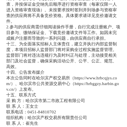
查，并按保证金交纳先后顺序进行资格审查（每家仅限一人
进入资格审查现场）。未按要求按时签到并到场参与资格审
查的供应商将不具备竞价资格。具体要求请详见竞价邀请文
件。
2.参与的供应商需仔细阅读操作手册，自行完成注册账户、项
目参与、缴纳保证金、下载竞价邀请文件等工作。如因未完
成账户注册而导致的一系列问题，由供应商自行承担。
十三、为全面落实招标人主体责任，建立并执行内部监督制
度，本项目招标人监督部门将对采购全过程实施监督管理。
监督部门将对违法违规行为及时纠正与处理，主动接受相关
部门及社会监督，确保采购活动公开、公平、公正、规范、
高效。
十四、公告发布媒介
本次公告同时在哈尔滨产权交易所（https://www.hrbcqjys.co
m/）、哈尔滨市公共资源交易中心（https://hrbggzy.harbin.go
v.cn/）上发布。
十五、联系方式
采 购 方：哈尔滨市第二市政工程有限公司
联 系 人：王女士
联系电话：0451-84810702
组织机构：哈尔滨产权交易所有限责任公司
联 系 人：崔先生