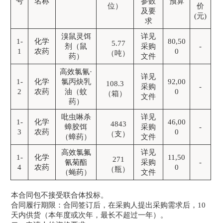
号
名称
参数
预算
位）
价
及要
(元)
求
溴鼠灵饵
详见
1-
化学
80,50
5.77
剂
（鼠
采购
-
1
农药
0
（吨）
药）
文件
高效氯氰
·
详见
1-
化学
氯丙炔乳
92,00
108.3
采购
-
2
农药
油
（蚊
0
（箱）
文件
药）
吡虫啉
杀
详见
1-
化学
46,00
4843
蟑
胶饵
采购
-
3
农药
0
（支）
（蟑药）
文件
高效氯氟
详见
1-
化学
11,50
271
氰菊酯
采购
-
4
农药
0
（瓶）
（蝇药）
文件
本合同包不接受联合体投标。
合同履行期限：合同签订后，在采购人提出采购需求后，
10
天内供货（本年度或次年，最长不超过一年）
。