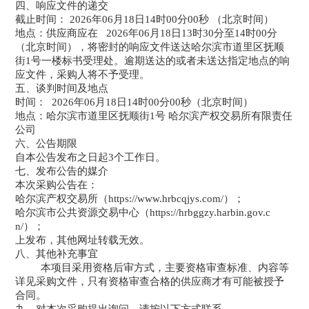
四、响应文件的递交
截止时间：
202
6
年
06
月
18
日
14
时
00
分
00秒 （北京时间）
地点：供应商应在
202
6
年
06
月
18
日
13
时
30
分至
14
时
00
分
（北京时间），将密封的
响应
文件送达哈尔滨市道里区抚顺
街
1号一楼标书受理处。逾期送达的或者未送达指定地点的
响
应
文件，采购人将不予受理
。
五、谈判时间及地点
时间：
202
6
年
06
月
18
日
14
时
00
分
00秒（北京时间）
地点：哈尔滨市道里区抚顺街
1号
哈尔滨产权交易所有限责任
公司
六、公告期限
自本公告发布之日起
3
个工作日。
七、发布公告的媒介
本次
采购
公告在：
哈尔滨产权交易所（
https://www.hrbcqjys.com/
）；
哈尔滨市公共资源交易中心（
https://hrbggzy.harbin.gov.c
n/）；
上发布，其他网址转载无效
。
八、其他补充事宜
本项目采用资格后审方式，主要资格审查标准、内容等
详见
采购文件
，只有资格审查合格的供应商才有可能被授予
合同。