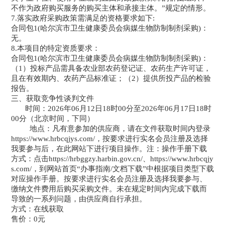
不作为政府购买服务的购买主体和承接主体。”规定的情形。
7.落实政府采购政策需满足的资格要求如下:
合同包
1
(哈尔滨市卫生健康委员会病媒生物防制制剂采购)：
无。
8.
本项目的特定资质要求：
合同包
1
(哈尔滨市卫生健康委员会病媒生物防制制剂采购)：
（
1）投标产品需具备农业部农药登记证、农药生产许可证，
且在有效期内、农药产品标准证；（2）提供所投产品的检验
报告。
三、获取竞争性谈判文件
时间：
202
6
年
06
月
12
日
18
时
00分至202
6
年
06
月
17
日
18
时
00分（北京时间，下同）
地点：凡有意参加的供应商，请在文件获取时间内登录
https://www.hrbcqjys.com/
，按要求进行实名会员注册及选择
我要参与后，在此网站下进行项目操作。注：操作手册下载
方式：点击
https://hrbggzy.harbin.gov.cn/、
https://www.hrbcqjy
s.com/
，到网站首页
“办事指南/文档下载”中根据项目类型下载
对应操作手册。按要求进行实名会员注册及选择我要参与、
缴纳文件费用后购买
采购
文件。未在规定时间内完成下载而
导致的一系列问题，由供应商自行承担。
方式：在线获取
售价：
0元