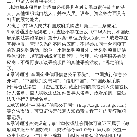
二、申请人的资格要求：
1.拟参加本项目的供应商必须是具有独立民事责任能力的法
人、其他组织或自然人，并在人员、设备、资金等方面具有
相应的履约能力。
2.满足《中华人民共和国政府采购法》第二十二条规定。
3.承诺通过合法渠道，可查证不存在违反《中华人民共和国政
府采购法实施条例》第十八条“单位负责人为同一人或者存在
直接控股、管理关系的不同供应商，不得参加同一合同项下
的政府采购活动。除单一来源采购项目外，为采购项目提供
整体设计、规范编制或者项目管理、监理、检测等服务的供
应商，不得再参加该采购项目的其他采购活动。”规定的情
形。
4.承诺通过“全国企业信用信息公示系统”、“中国执行信息公
开网”、“中国裁判文书网”、“信用中国”、“中国政府采购
网”等合法渠道，可查证在投标截止日期前未被列入失信被执
行人名单、重大税收违法案件当事人名单、政府采购严重违
法失信行为记录名单。
5.承诺通过“中国执行信息公开网”（http://zxgk.court.gov.cn）
等合法渠道，可查证法定代表人和负责人近三年内无行贿犯
罪记录。
6.承诺通过合法渠道，事业单位或社会团体可查证不属于《政
府购买服务管理办法》（财政部令第102号）第八条“公益一
类事业单位、使用事业编制且由财政拨款保障的群团组织，