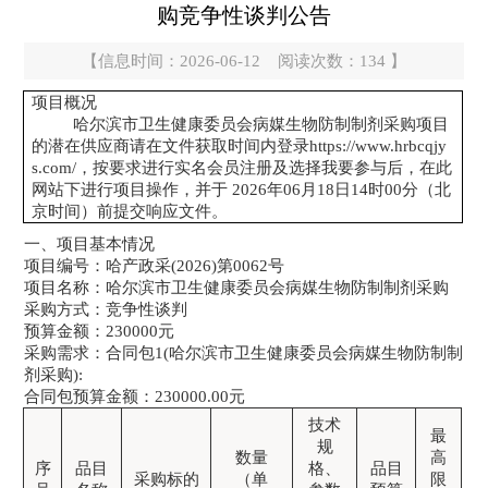
购竞争性谈判公告
【信息时间：2026-06-12 阅读次数：
134
】
项目概况
哈尔滨市卫生健康委员会病媒生物防制制剂采购
项目
的潜在供应商请在文件获取时间内登录
https://www.hrbcqjy
s.com/，按要求进行实名会员注册及选择我要参与后，在此
网站下进行项目操作，并于 202
6
年
06
月
18
日
14
时
0
0分（北
京时间）前提交响应文件。
一、项目基本情况
项目编号：
哈产政采
(2026)第0062号
项目名称：
哈尔滨市卫生健康委员会病媒生物防制制剂采购
采购方式：竞争性谈判
预算金额：
230000
元
采购需求：合同包
1(哈尔滨市卫生健康委员会病媒生物防制制
剂采购):
合同包预算金额：
230000.00
元
技术
最
规
数量
高
序
品目
格、
品目
采购标的
（单
限