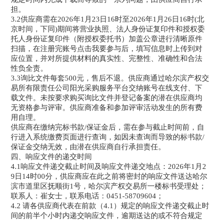
担。
3.2供应商需在2026年1月23日16时至2026年1月26日16时(北
京时间，下同)期间将营业执照、法人身份证复印件和授权委
托人身份证复印件（附授权委托书）加盖公章进行清晰原件
扫描，在注册完账号点击我要参与后，填写信息时上传到对
应位置，并对所提供材料的真实性、完整性、准确性和合法
性负全责。
3.3询比文件每套500元，售后不退。供应商通过哈尔滨产权交
易所有限责任公司阳光采购服务平台交纳账号在线支付、下
载文件。未按要求购买询比文件并登记备案的潜在供应商均
无资格参与评审。供应商准备和参加评审活动发生的所有费
用自理。
供应商在缴纳完标书款/保证金后，需在参与截止时间前，自
行进入系统缴费页面进行查询，如因未查询而导致的标书款/
保证金交纳无效，由潜在供应商自行承担责任。
四、响应文件的递交时间
4.1响应文件递交截止时间及响应文件递交地点：2026年1月2
9日14时00分，供应商应在此之前将密封的响应文件送达哈尔
滨市道里区抚顺街1号，哈尔滨产权交易所一楼标书受理处；
联系人：崔女士，联系电话：0451-58709604；
4.2 请各供应商代表在前款（4.1）规定的响应文件递交截止时
间的前半个小时内递交响应文件，逾期送达的或不符合规定