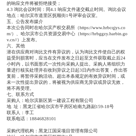
的响应文件将被拒绝接受；
4.3 询比会议时间：同4.1 响应文件递交截止时间。询比会议
地点：哈尔滨市道里区抚顺街1号评审会议室。
五、公告发布媒介
本次公告同时在哈尔滨产权交易所（https://www.hrbcqjys.co
m/）、哈尔滨市公共资源交易中心（https://hrbggzy.harbin.go
v.cn//）上发布。
六、其他
潜在供应商对询比文件有异议的，认为询比文件使自己的权
益受到损害时，应当在文件发布之日起至文件获取截止后24
小时内，以书面形式一次性向采购人提出。采购人将组织力
量进行核实处理并在收到异议之日起3日内作出答复，作出答
复前，将暂停采购活动。超出本条规定的有效异议时间，或
未一次性提出异议的，将被视为供应商无异议或异议无效，
将不再受理。
七、联系方式
采购人：哈尔滨新区第一建设工程有限公司
地 址：黑龙江省哈尔滨市平房区哈南九路副159-18号
联系人：李工
联系电话：18846828101
采购代理机构：黑龙江国采项目管理有限公司