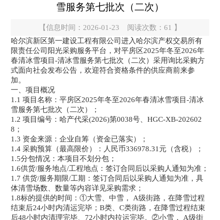
雪服务第七批次（二次）
【信息时间：2026-01-23 阅读次数：
61
】
哈尔滨新区第一建设工程有限公司进入哈尔滨产权交易所有
限责任公司阳光采购服务平台，对平房区2025年冬至2026年
春清冰雪项目-清冰雪服务第七批次（二次）采用询比采购方
式面向社会发布公告，欢迎符合资格条件的供应商前来参
加。
一、项目概况
1.1 项目名称：平房区2025年冬至2026年春清冰雪项目-清冰
雪服务第七批次（二次）；
1.2 项目编号：哈产代采(2026)第0038号、HGC-XB-202602
8；
1.3 资金来源：企业自筹（资金已落实）；
1.4 采购预算（最高限价）：人民币336978.31元（含税）；
1.5分包情况：本项目不划分包；
1.6供货/服务地点/工程地点：签订合同后以采购人通知为准；
1.7 供货/服务期限/工期：签订合同后以采购人通知为准，具
体清雪场数、数量等内容详见采购需求；
1.8标的提供的时间：①大雪、中雪， A级街路，在降雪过程
结束后24小时内清运完毕；B类、C类街路，在降雪过程结束
后48小时内清理完毕、72小时内拉运完毕。②小雪， A级街