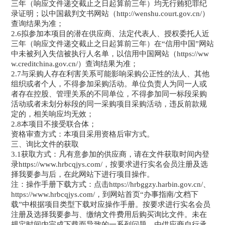
三年（响应文件递交截止之日起算前三年）均无行贿犯罪纪
录证明；以中国裁判文书网站（http://wenshu.court.gov.cn/）
查询结果为准；
2.6拟参加本项目的潜在供应商、法定代表人、授权委托人近
三年（响应文件递交截止之日起算前三年）在“信用中国”网站
中未被列入失信被执行人名单，以信用中国网站（https://ww
w.creditchina.gov.cn/）查询结果为准；
2.7与采购人存在利害关系可能影响采购公正性的法人、其他
组织或者个人，不得参加采购活动。单位负责人为同一人或
者存在控股、管理关系的不同单位，不得参加同一标段采购
活动或者未划分标段的同一采购项目采购活动，违反前款规
定的，相关响应均无效；
2.8本项目不接受联合体；
资格审查方式：本项目采用资格后审方式。
三、询比文件的获取
3.1获取方式：凡有意参加的供应商，请在文件获取时间内登
录https://www.hrbcqjys.com/，按要求进行实名会员注册及选
择我要参与后，在此网站下进行项目操作。
注：操作手册下载方式：点击https://hrbggzy.harbin.gov.cn/、
https://www.hrbcqjys.com/，到网站首页“办事指南/文档下
载”中根据项目类型下载对应操作手册。按要求进行实名会员
注册及选择我要参与、缴纳文件费用后购买询比文件。未在
规定时间内完成下载而导致的一系列问题，由供应商自行承