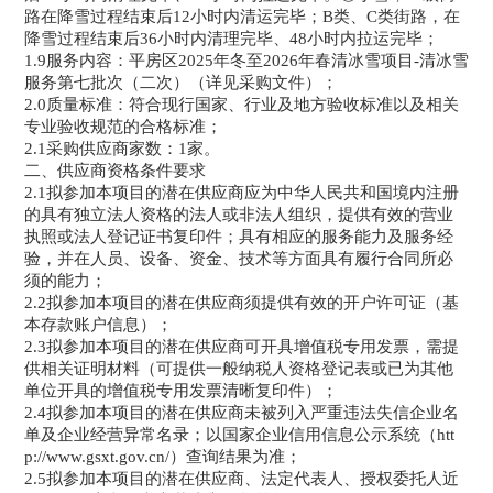
路在降雪过程结束后12小时内清运完毕；B类、C类街路，在
降雪过程结束后36小时内清理完毕、48小时内拉运完毕；
1.9服务内容：平房区2025年冬至2026年春清冰雪项目-清冰雪
服务第七批次（二次）（详见采购文件）；
2.0质量标准：符合现行国家、行业及地方验收标准以及相关
专业验收规范的合格标准；
2.1采购供应商家数：1家。
二、供应商资格条件要求
2.1拟参加本项目的潜在供应商应为中华人民共和国境内注册
的具有独立法人资格的法人或非法人组织，提供有效的营业
执照或法人登记证书复印件；具有相应的服务能力及服务经
验，并在人员、设备、资金、技术等方面具有履行合同所必
须的能力；
2.2拟参加本项目的潜在供应商须提供有效的开户许可证（基
本存款账户信息）；
2.3拟参加本项目的潜在供应商可开具增值税专用发票，需提
供相关证明材料（可提供一般纳税人资格登记表或已为其他
单位开具的增值税专用发票清晰复印件）；
2.4拟参加本项目的潜在供应商未被列入严重违法失信企业名
单及企业经营异常名录；以国家企业信用信息公示系统（htt
p://www.gsxt.gov.cn/）查询结果为准；
2.5拟参加本项目的潜在供应商、法定代表人、授权委托人近