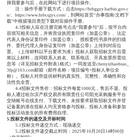
择我要参与后，在此网站下进行项目操作。
注：操作手册下载方式：点击
https://hrbggzy.harbin.gov.c
n/、
https://www.hrbcqjys.com/
，到网站首页
“办事指南/文档下
载”中根据项目类型下载对应操作手册。
4.3投标人应在注册完账号点击“我要参与”后，按平台内
容填写相关信息，并将营业执照复印件（加盖公章）、法定
代表人身份证复印件（加盖公章）、授权委托书原件的扫描
件、委托代理人身份证复印件（加盖公章）上传到对应位
置。（上传材料以平台要求为准）投标人
获取招标文件后
需
将以上材料，连同联系人姓名、联系电话、开具发票所需信
息
等（详见招标文件附表
1格式）
一同发送至
chenyizhaobiao_
3fp@163.com邮箱（邮件名称：项目编号+投标人单位全
称）。投标人对所提供材料的真实性、完整性、准确性和合
法性负全责。
4.4招标文件售价：招标文件每套
1000
元，售后不退。投
标人通过哈尔滨产权交易所有限责任公司
阳光采购服务平台
交纳账号在线支付、下载文件。未按要求获取招标文件并登
记备案的潜在投标人均无资格参与投标。投标人准备和参加
投标活动发生的所有费用自理。
5.投标文件的递交及开标时间
5.1投标文件递交方式：现场递交
5.2投标文件递交截止时间：
2025
年
10
月
20
日
14
时
00
分