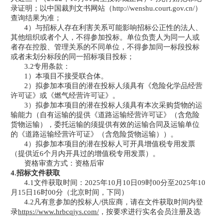
录证明；以中国裁判文书网站（http://wenshu.court.gov.cn/）
查询结果为准；
4）与招标人存在利害关系可能影响招标公正性的法人、
其他组织或者个人，不得参加投标。单位负责人为同一人或
者存在控股、管理关系的不同单位，不得参加同一标段投标
或者未划分标段的同一招标项目投标；
3.2专用条款：
1）
本项目不接受联合体。
2）
拟参加本项目的潜在投标人
须
具有《
危险化学品经营
许可证
》或《燃气经营许可证》。
3）
拟参加本项目的潜在投标人
须
具有
本次采购货物的运
输能力（自有运输的提供
《道路运输经营许可证》（含危险
货物运输）
，委托运输的须提供有效的运输合同及运输单位
的
《道路运输经营许可证》（含危险货物运输）
）。
4）
拟参加本项目的潜在投标人可开具增值税专用发票
（提供近
6个月内开具过的增值税专用发票）。
资格审查方式：资格后审
4.招标文件获取
4.1文件获取时间：
2025
年
10
月
10
日
09
时
00
分至
2025
年
10
月
15
日
16
时
00
分
（北京时间，下同）
4.2
凡有意参加的投标人
/供应商，请在文件获取时间内登
录
https://www.hrbcqjys.com/
，按要求进行实名会员注册及选