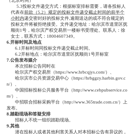
（北京时间）
5.3投标文件递交方式：根据标室排标需要，请各投标人
代表在
前款（
5.2）规定的投标文件
递交截止
时间
的前半个
小时
内
递交密封好的投标文件
,逾期送达的或不符合规定的
投标文件将被拒绝接受。文件递交地址：哈尔滨市道里区抚
顺街1号，哈尔滨产权交易所一楼标书受理处。联系人：徐
女士，
联系方式：
18004607349。
6.开标时间及地点
6.1开标时间同投标文件递交截止时间。
6.2开标地点：
哈尔滨市道里区抚顺街
1号开标室
7.公告发布媒介
本次招标公告同时在
哈尔滨产权交易所（
https://www.hrbcqjys.com/）、
哈尔滨市公共资源交易中心（
https://hrbggzy.harbin.gov.c
n/）
、
中国招标投标公共服务平台（
http://www.cebpubservice.co
m/）、
中招联合招标采购平台（
http://www.365trade.com.cn/）上
发布。
8.踏勘现场和答疑安排
招标人不统一组织踏勘现场。
9.其他
潜在投标人或者其他利害关系人对本招标公告有异议的，