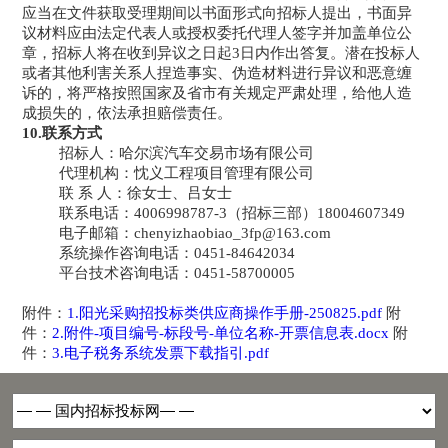
应当在文件获取受理期间以书面形式向招标人提出，书面异
议材料应由法定代表人或授权委托代理人签字并加盖单位公
章，招标人将在收到异议之日起
3日内作出答复。潜在投标人
或者其他利害关系人捏造事实、伪造材料进行异议和恶意缠
诉的，将严格按照国家及省市有关规定严肃处理，给他人造
成损失的，依法承担赔偿责任。
10.联系方式
招标人：
哈尔滨汽车交易市场有限公司
代理机构：忱义工程项目管理有限公司
联
系
人：徐女士、吕女士
联系电话：
4006998787-3（招标三部）18004607349
电子邮箱：
chenyizhaobiao_3fp@163.com
系统操作咨询电话：
0451-84642034
平台技术咨询电话：
0451-58700005
附件：
1.阳光采购招投标类供应商操作手册-250825.pdf
附
件：
2.附件-项目编号-标段号-单位名称-开票信息表.docx
附
件：
3.电子税务系统发票下载指引.pdf