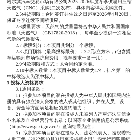
哈尔滨汽车交易市场有限公司2025-2026年度冬季供暖用压缩
天然气（CNG）采购(二次发布)，具体内容详见采购文件。
2.5供货期限：合同签订并生效之日起至2026年4月20日，
保证冬季连续不间断供应。
2.6质量要求：天然气的质量需符合中华人民共和国国家
标准《天然气》（GB17820-2018）。每年至少提供一次相应
气源的气质报告。
2.7 标段划分：本项目共划分一个标段。
2.8 项目预算（
最高投标限价
）：
3.7元/立方米，(包含撬
车运输到市场锅炉房费用，撬车要求一备一用）。
2.9付款期限和方式：以合同约定为准。
2
.10中标人数量：本项目中标人数量为1名，排名第一的
中标候选人为预中标人。
3.投标人资格要求
3.1通用条款：
1）拟参加本项目的潜在投标人为中华人民共和国境内注
册的具有独立法人资格的法人或其他组织，并在人员、设
备、资金等方面满足相应的履约能力；
2）拟参加本项目的潜在投标人未被列入严重违法失信企
业名单及企业经营异常名录；以国家企业信用信息公示系统
（http://www.gsxt.gov.cn/）查询结果为准；
3）拟参加本项目的潜在投标人、法定代表人、授权委托
人近三年（2022年10月01日至投标截止日）均无行贿犯罪纪