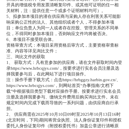
开具的增值税专用发票清晰复印件、或其他可证明的任一相
关材料，注：提供任意一个或多个证明材料均可）。
5、拟参加本项目的潜在供应商与采购人存在利害关系可能影
响采购公正性的法人、其他组织或者个人，不得参加本项
目；单位负责人为同一人或者存在控股、管理关系的不同单
位，不得同时参加本项目，否则响应文件均将被否决。
6、本项目不接受联合体。
资格审查方式：本项目采用资格后审方式，主要资格审查标
准、内容等详见询比文件；
三、询比文件的获取
1、 获取方式：凡有意参加的供应商，请在文件获取时间内登
录https://www.hrbcqjys.com/，按要求进行实名会员注册及选
择我要参与后，在此网站下进行项目操作。
注：操作手册下载方式：点击https://hrbggzy.harbin.gov.cn/、
https://www.hrbcqjys.com/，到网站首页“办事指南/文档下
载”中根据项目类型下载对应操作手册。按要求进行实名会员
注册及选择我要参与、缴纳文件费用后购买询比文件。未在
规定时间内完成下载而导致的一系列问题，由供应商自行承
担。
2、 供应商需在2025年10月10日09时至2025年10月13日16时
(北京时间，下同)期间将营业执照、法人身份证复印件和授权
委托人身份证复印件（附授权委托书）加盖公章进行清晰原