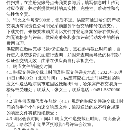
件扫描，在注册完账号点击我要参与后，填写信息时上传到
对应位置，并对所提供材料的真实性、完整性、准确性和合
法性负全责。
3、询比文件每套500元，售后不退。供应商通过哈尔滨产权
交易所有限责任公司阳光采购服务平台交纳账号在线支付、
下载文件。未按要求购买询比文件并登记备案的潜在供应商
均无资格参与评审。供应商准备和参加评审活动发生的所有
费用自理。
供应商在缴纳完标书款/保证金后，需在参与截止时间前，自
行进入系统缴费页面进行查询，如因未查询而导致的标书款/
保证金交纳无效，由潜在供应商自行承担责任。
4、响应文件的递交时间
4.1 响应文件递交截止时间及响应文件递交地点：2025年10月
14日14时00分（北京时间），供应商应在此之前将密封的响
应文件送达哈尔滨市道里区抚顺街1号，哈尔滨产权交易所一
楼标书受理处；联系人：张女士，联系电话：0451-5870960
4；
4.2 请各供应商代表在前款（4.1）规定的响应文件递交截止时
间的前半个小时内递交响应文件，逾期送达的或不符合规定
的响应文件将被拒绝接受；
4.3 询比会议时间：同4.1 响应文件递交截止时间。询比会议
地点：哈尔滨市道里区抚顺街1号评审会议室。