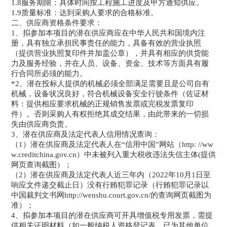
1.8服务期限：具体时间按工程施工进度及甲方通知供应。
1.9质量标准：达到采购人要求的合格标准。
二、供应商资格条件要求：
1、拟参加本项目的潜在供应商应在中华人民共和国境内注
册，具有独立承担民事责任的能力，具备有效的营业执照
（提供营业执照复印件并加盖公章），并具有相应的供货能
力及服务经验，并在人员、设备、资金、技术等方面具有履
行合同所必须的能力。
*2、潜在投标人提供的机械必须全部满足需要且是公司自有
机械，设备状况良好，符合机械设备安全行驶条件（佐证材
料：提供相应要求机械的正规销售发票或完税发票复印
件）。否则采购人有权拒绝其成交结果，由此带来的一切损
失由供应商负责。
3、潜在供应商及法定代表人信用情况查询：
（1）潜在供应商及法定代表人在“信用中国”网站（http: //ww
w.creditchina.gov.cn）中未被列入重大税收违法失信主体(提供
网页查询截图）；
（2）潜在供应商及法定代表人近三年内（2022年10月1日至
响应文件递交截止日）没有行贿犯罪记录（行贿犯罪记录以
中国裁判文书网http://wenshu.court.gov.cn/的查询网页截图为
准）；
4、拟参加本项目的潜在供应商可开具增值税专用发票，需提
供相关证明材料（如一般纳税人资格登记表、已为其他单位